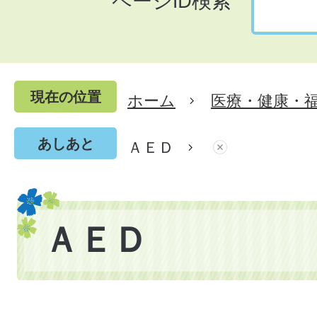
ページID検索
現在の位置
ホーム
医療・健康・
あしあと
ＡＥＤ
ＡＥＤ