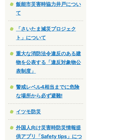
飯能市災害時協力井戸につい
て
「さいたま減災プロジェク
ト」について
重大な消防法令違反のある建
物を公表する「違反対象物公
表制度」
警戒レベル4相当までに危険
な場所から必ず避難!
イツモ防災
外国人向け災害時防災情報提
供アプリ「Safety tips」につ