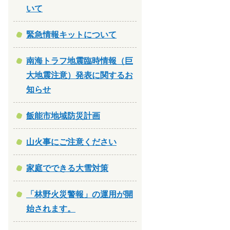
いて
緊急情報キットについて
南海トラフ地震臨時情報（巨
大地震注意）発表に関するお
知らせ
飯能市地域防災計画
山火事にご注意ください
家庭でできる大雪対策
「林野火災警報」の運用が開
始されます。