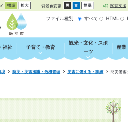
閲覧支援
ズ
背景色変更
ファイル種別
すべて
HTML
観光・文化・スポ
・福祉
子育て・教育
産業
ーツ
環境
防災・災害援護・危機管理
災害に備える・訓練
防災備蓄