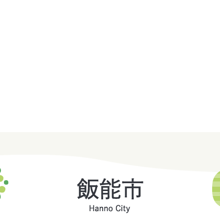
飯
能
市