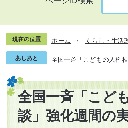
ページID検索
現在の位置
ホーム
くらし・生活
あしあと
全国一斉「こどもの人権
全国一斉「こど
談」強化週間の