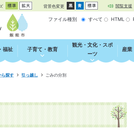
閲覧支援
ズ
背景色変更
ファイル種別
すべて
HTML
観光・文化・スポ
・福祉
子育て・教育
産業
ーツ
から探す
引っ越し
ごみの分別