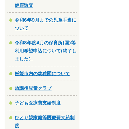
健康診査
令和6年9月までの児童手当に
ついて
令和8年度4月の保育所(園)等
利用希望申込について(終了し
ました）
飯能市内の幼稚園について
放課後児童クラブ
子ども医療費支給制度
ひとり親家庭等医療費支給制
度