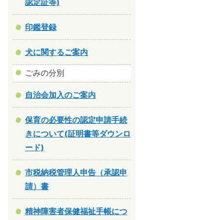
認定証等)
印鑑登録
犬に関するご案内
ごみの分別
自治会加入のご案内
保育の必要性の認定申請手続
きについて(証明書等ダウンロ
ード)
市税納税管理人申告（承認申
請）書
精神障害者保健福祉手帳につ