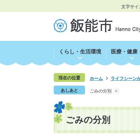
文字サイ
くらし・生活環境
医療・健康
現在の位置
ホーム
ライフシーン
あしあと
ごみの分別
ごみの分別