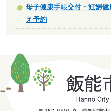
母子健康手帳交付・妊婦健
え予約
飯
能
市
〒357-8501 埼玉県飯能市