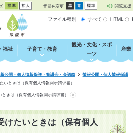
閲覧支援
ズ
背景色変更
ファイル種別
すべて
HTML
観光・文化・スポ
・福祉
子育て・教育
産業
ーツ
情報公開・個人情報保護・審議会・会議録
情報公開・個人情報保護
たいときは（保有個人情報開示請求書）
いときは（保有個人情報開示請求書）
受けたいときは（保有個人