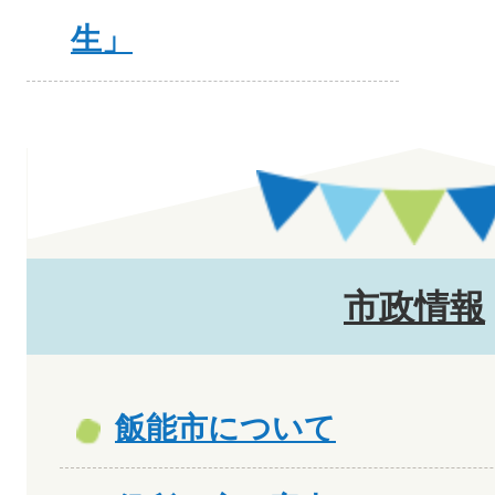
生」
市政情報
飯能市について