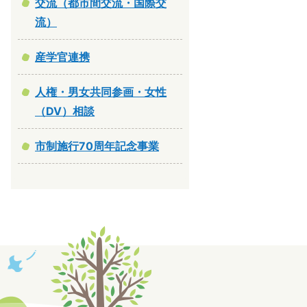
交流（都市間交流・国際交
流）
産学官連携
人権・男女共同参画・女性
（DV）相談
市制施行70周年記念事業