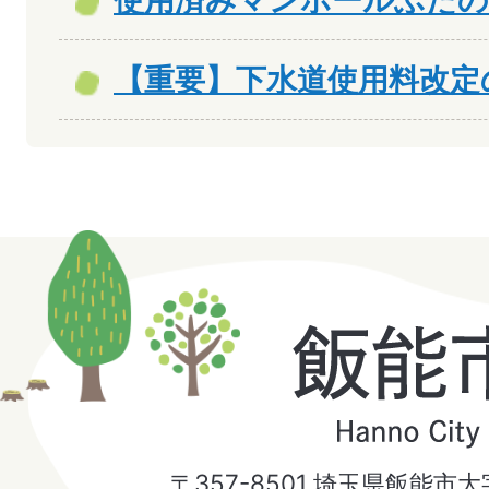
使用済みマンホールふたの
【重要】下水道使用料改定
飯
能
市
〒357-8501 埼玉県飯能市