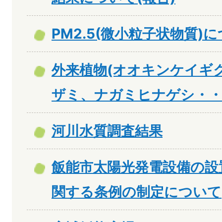
PM2.5(微小粒子状物質)
外来植物(オオキンケイギ
ザミ、ナガミヒナゲシ・・
河川水質調査結果
飯能市太陽光発電設備の設
関する条例の制定について