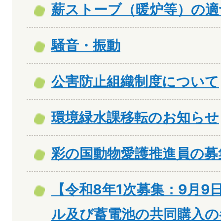
薪ストーブ（暖炉等）の適
騒音・振動
公害防止組織制度について
環境緑水課移転のお知らせ
彩の国動物愛護推進員の募
【令和8年1次募集：9月9
ル及び蓄電池の共同購入の