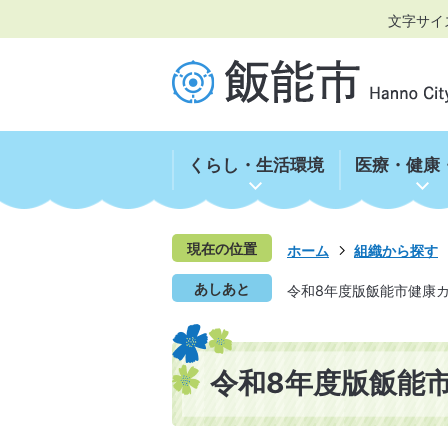
文字サイ
くらし・生活環境
医療・健康
現在の位置
ホーム
組織から探す
あしあと
令和8年度版飯能市健康
令和8年度版飯能