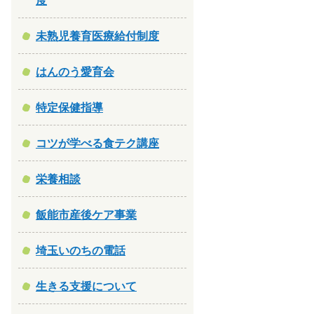
度
未熟児養育医療給付制度
はんのう愛育会
特定保健指導
コツが学べる食テク講座
栄養相談
飯能市産後ケア事業
埼玉いのちの電話
生きる支援について