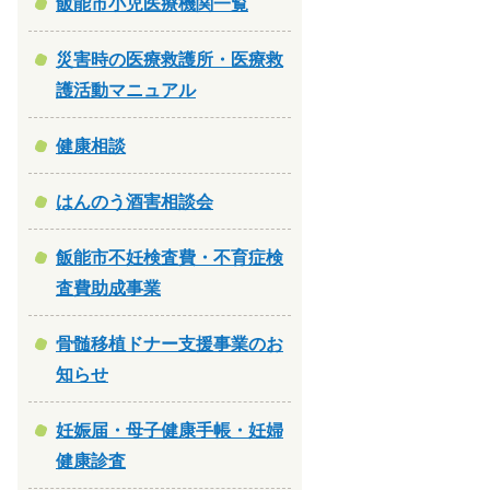
飯能市小児医療機関一覧
災害時の医療救護所・医療救
護活動マニュアル
健康相談
はんのう酒害相談会
飯能市不妊検査費・不育症検
査費助成事業
骨髄移植ドナー支援事業のお
知らせ
妊娠届・母子健康手帳・妊婦
健康診査