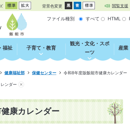
閲覧支援
ズ
背景色変更
ファイル種別
すべて
HTML
観光・文化・スポ
・福祉
子育て・教育
産業
ーツ
健康福祉部
保健センター
令和8年度版飯能市健康カレンダー
カレンダー
市健康カレンダー