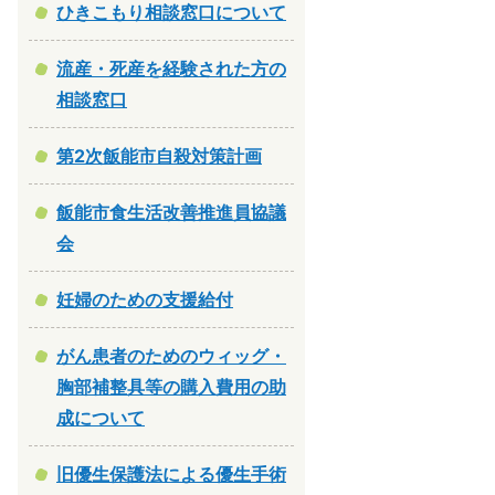
ひきこもり相談窓口について
流産・死産を経験された方の
相談窓口
第2次飯能市自殺対策計画
飯能市食生活改善推進員協議
会
妊婦のための支援給付
がん患者のためのウィッグ・
胸部補整具等の購入費用の助
成について
旧優生保護法による優生手術