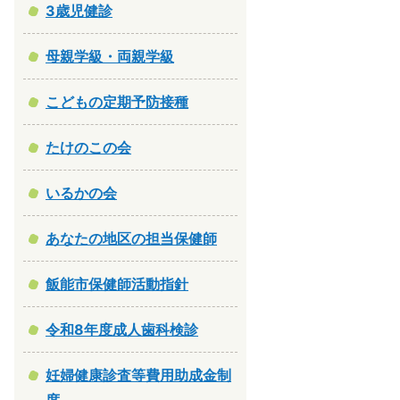
3歳児健診
母親学級・両親学級
こどもの定期予防接種
たけのこの会
いるかの会
あなたの地区の担当保健師
飯能市保健師活動指針
令和8年度成人歯科検診
妊婦健康診査等費用助成金制