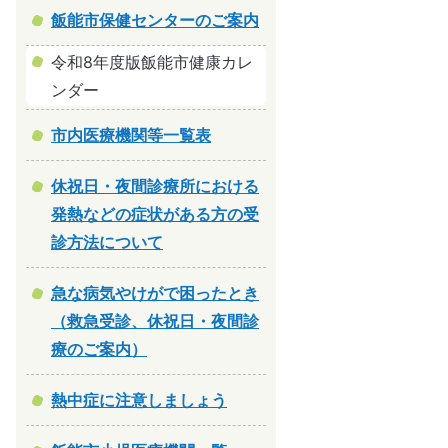
飯能市保健センターのご案内
令和8年度版飯能市健康カレ
ンダー
市内医療機関等一覧表
休祝日・夜間診療所における
発熱などの症状がある方の受
診方法について
急な病気やけがで困ったとき
（救急受診、休祝日・夜間診
療のご案内）
熱中症に注意しましょう