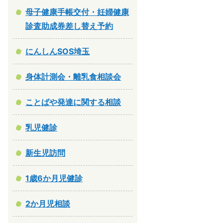
母子健康手帳交付・妊婦健康
診査助成券差し替え予約
にんしんSOS埼玉
身体計測会・離乳食相談会
ことばや発達に関する相談
乳児健診
新生児訪問
1歳6か月児健診
2か月児相談