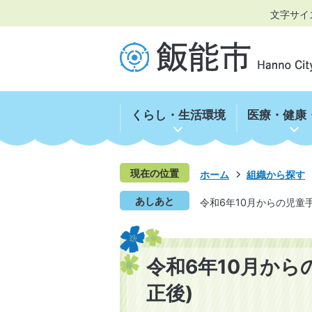
文字サイ
くらし・生活環境
医療・健康
現在の位置
ホーム
組織から探す
あしあと
令和6年10月からの児童
令和6年10月から
正後)