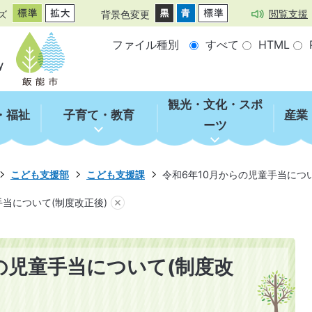
閲覧支援
ズ
背景色変更
ファイル種別
すべて
HTML
観光・文化・スポ
・福祉
子育て・教育
産業
ーツ
こども支援部
こども支援課
令和6年10月からの児童手当につい
手当について(制度改正後)
の児童手当について(制度改