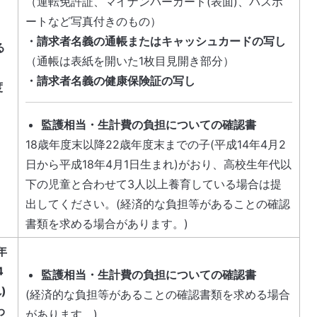
（運転免許証、マイナンバーカード(表面)、パスポ
ートなど写真付きのもの）
・請求者名義の通帳またはキャッシュカードの写し
る
（通帳は表紙を開いた1枚目見開き部分）
・請求者名義の健康保険証の写し
度
監護相当・生計費の負担についての確認書
18歳年度末以降22歳年度末までの子(平成14年4月2
日から平成18年4月1日生まれ)がおり、高校生年代以
下の児童と合わせて3人以上養育している場合は提
出してください。(経済的な負担等があることの確認
書類を求める場合があります。)
年
4
監護相当・生計費の負担についての確認書
)
(経済的な負担等があることの確認書類を求める場合
わ
があります。)