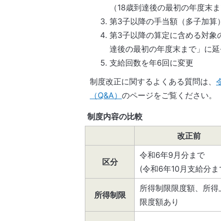
（18歳到達後の最初の年度末
第3子以降の手当額（多子加算）を
第3子以降の算定に含める対象
達後の最初の年度末まで」に延
支給回数を年6回に変更
制度改正に関するよくある質問は、
（Q&A）
のページをご覧ください。
制度内容の比較
改正前
令和6年9月分まで
区分
(令和6年10月支給分ま
所得制限限度額、所得
所得制限
限度額あり