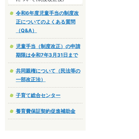
令和6年度児童手当の制度改
正についてのよくある質問
（Q&A）
児童手当（制度改正）の申請
期限は令和7年3月31日まで
共同親権について（民法等の
一部改正法）
子育て総合センター
養育費保証契約促進補助金