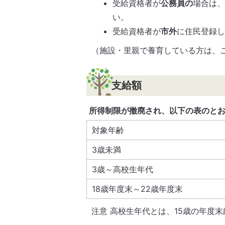
受給資格者が
公務員の
場合は
い。
受給資格者が
市外
に住民登録
（施設・里親で養育している方は、
支給額
所得制限が撤廃され、以下の表のと
対象年齢
3歳未満
3歳～高校生年代
18歳年度末～22歳年度末
注意 高校生年代とは、15歳の年度