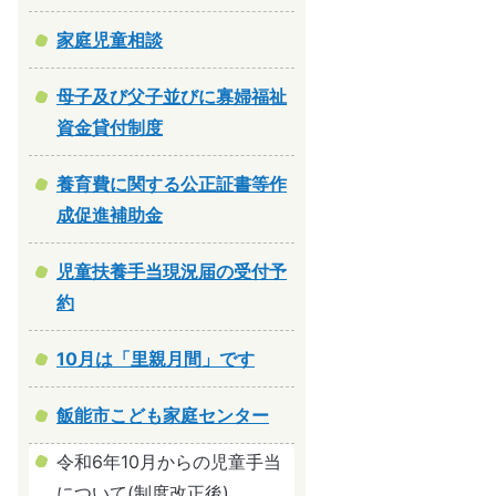
家庭児童相談
母子及び父子並びに寡婦福祉
資金貸付制度
養育費に関する公正証書等作
成促進補助金
児童扶養手当現況届の受付予
約
10月は「里親月間」です
飯能市こども家庭センター
令和6年10月からの児童手当
について(制度改正後)