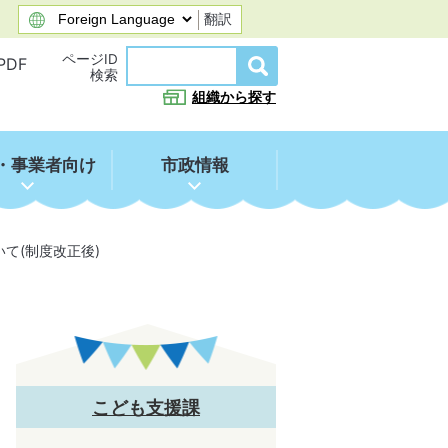
翻訳
ページID
PDF
検索
組織から探す
・事業者向け
市政情報
て(制度改正後)
こども支援課