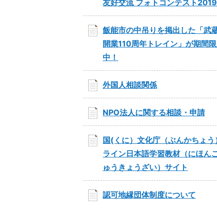
友好交流 フォトコンテスト201
飯能市の中吊りを掲出した「武
開業110周年トレイン」が期間
中！
外国人相談関係
NPO法人に関する相談・申請
国(くに）文化庁（ぶんかちょう
ライン日本語学習教材（にほん
ゅうきょうざい）サイト
認可地縁団体制度について