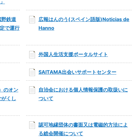
9」
蔵野鉄道
広報はんのう(スペイン語版)Noticias de
限定で運行
Hanno
外国人生活支援ポータルサイト
SAITAMA出会いサポートセンター
）のオン
自治会における個人情報保護の取扱いに
ごがくし
ついて
認可地縁団体の書面又は電磁的方法によ
る総会開催について