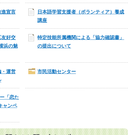
推進宣言
日本語学習支援者（ボランティア）養成
講座
区友好交
特定技能所属機関による「協力確認書」
く横浜の魅
の提出について
編・運営
市民活動センター
ル
ター「恋た
キャンペ