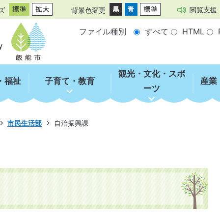
閲覧支援
ズ
背景色変更
ファイル種別
すべて
HTML
観光・文化・スポ
・福祉
子育て・教育
産業
ーツ
市民生活部
自治振興課