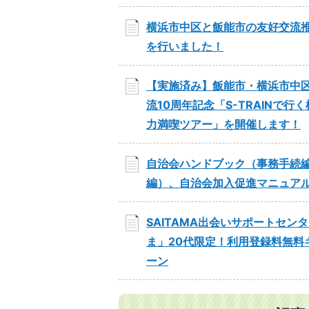
横浜市中区と飯能市の友好交流
を行いました！
【実施済み】飯能市・横浜市中
流10周年記念「S-TRAINで行
力満喫ツアー」を開催します！
自治会ハンドブック（事務手続
編）、自治会加入促進マニュア
SAITAMA出会いサポートセン
ま」20代限定！利用登録料無料
ーン