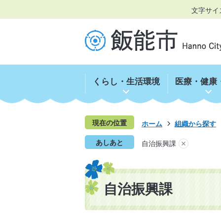
文字サイ
くらし・生活環境
医療・健康
現在の位置
ホーム
組織から探す
あしあと
自治振興課
自治振興課