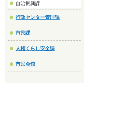
自治振興課
行政センター管理課
市民課
人権くらし安全課
市民会館