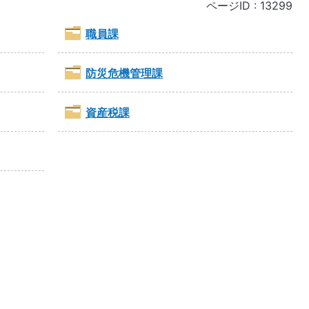
ページID :
13299
職員課
防災危機管理課
資産税課