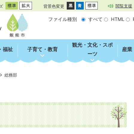
閲覧支援
ズ
背景色変更
ファイル種別
すべて
HTML
観光・文化・スポ
・福祉
子育て・教育
産業
ーツ
総務部