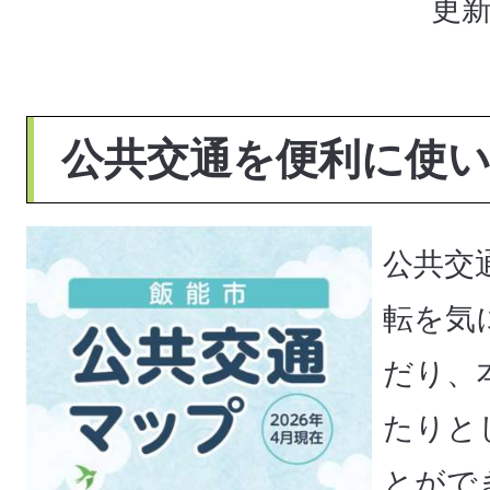
更新
公共交通を便利に使
公共交
転を気
だり、
たりと
とがで