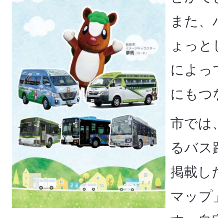
また、
ょっと
によっ
にもつ
市では
るバス
掲載し
マップ