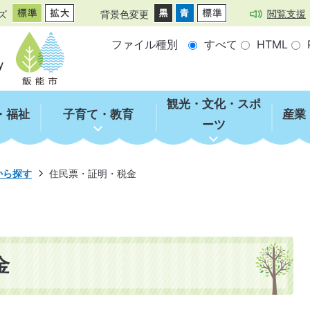
閲覧支援
ズ
背景色変更
ファイル種別
すべて
HTML
観光・文化・スポ
・福祉
子育て・教育
産業
ーツ
から探す
住民票・証明・税金
金