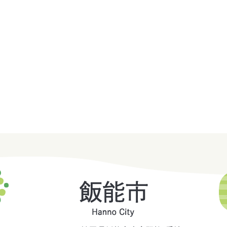
飯
能
市