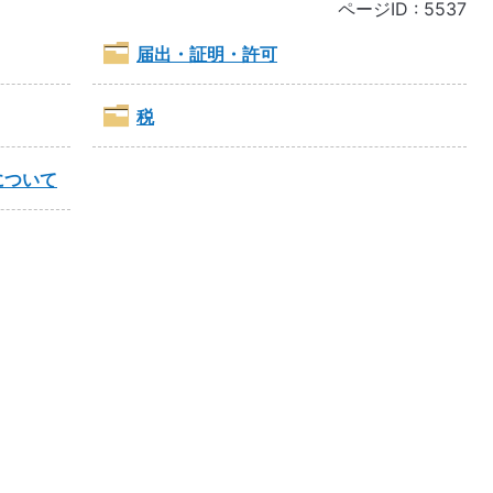
ページID :
5537
届出・証明・許可
税
について