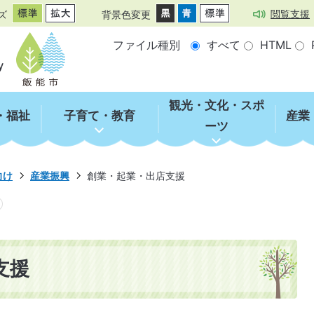
閲覧支援
ズ
背景色変更
ファイル種別
すべて
HTML
観光・文化・スポ
・福祉
子育て・教育
産業
ーツ
向け
産業振興
創業・起業・出店支援
支援