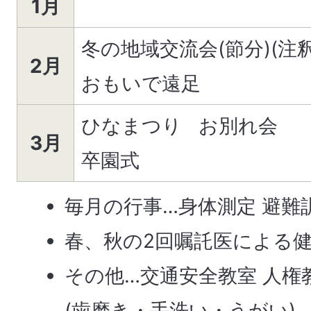
1月
冬の地域交流会(節分)(注釈
2月
おもいで遠足
ひなまつり お別れ会
3月
卒園式
毎月の行事…身体測定 避難
春、秋の2回嘱託医による
その他…交通安全教室 人権教
(歯磨き・手洗い・うがい)