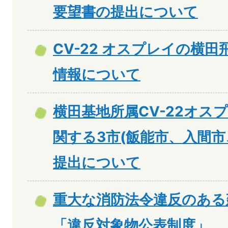
要望書の提出について
CV-22 オスプレイの横
情報について
横田基地所属CV-22オス
関する3市(飯能市、入間市
提出について
重大な消防法令違反のある
「違反対象物公表制度」