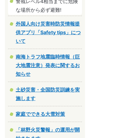
警戒レベル4相当までに危険
な場所から必ず避難!
外国人向け災害時防災情報提
供アプリ「Safety tips」につ
いて
南海トラフ地震臨時情報（巨
大地震注意）発表に関するお
知らせ
土砂災害・全国防災訓練を実
施します
家庭でできる大雪対策
「林野火災警報」の運用が開