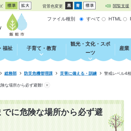
閲覧支援
ズ
背景色変更
ファイル種別
すべて
HTML
観光・文化・スポ
・福祉
子育て・教育
産業
ーツ
総務部
防災危機管理課
災害に備える・訓練
警戒レベル4
険な場所から必ず避難!
までに危険な場所から必ず避