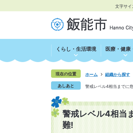
文字サイ
くらし・生活環境
医療・健康
現在の位置
ホーム
組織から探す
あしあと
警戒レベル4相当までに危
警戒レベル4相当
難!