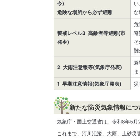
令)
い
危険な場所から必ず避難
な
危
警戒レベル3 高齢者等避難(市
避
発令)
そ
難
避
2 大雨注意報等(気象庁発表)
ま
1 早期注意情報(気象庁発表)
災
新たな防災気象情報につ
気象庁・国土交通省は、令和8年5月
これまで、河川氾濫、大雨、土砂災