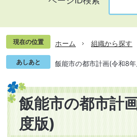
ページID検索
現在の位置
ホーム
組織から探す
あしあと
飯能市の都市計画(令和8年
飯能市の都市計画
度版)